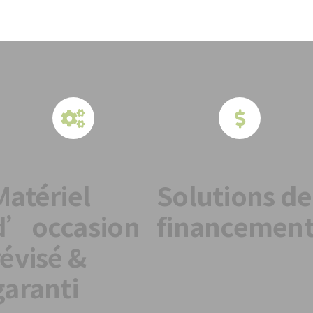
Matériel
Solutions de
d’occasion
financemen
révisé &
garanti