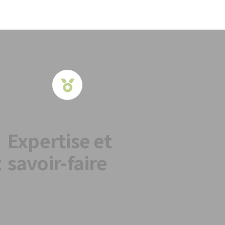
Expertise et
t
savoir-faire