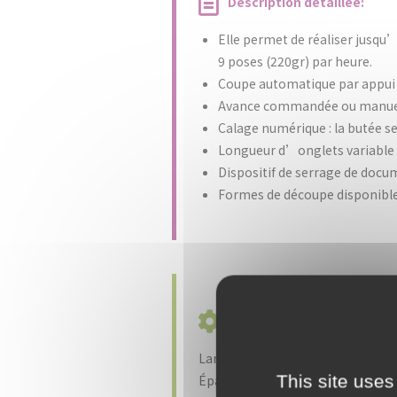
Description détaillée:
Elle permet de réaliser jusqu
9 poses (220gr) par heure.
Coupe automatique par appui s
Avance commandée ou manuel
Calage numérique : la butée s
Longueur d’onglets variabl
Dispositif de serrage de docum
Formes de découpe disponibles 
Caractéristiques techni
Largeur de coupe : 320 mm
This site uses
Épaisseur de coupe : jusqu’à 35 