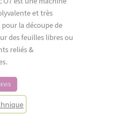
c O7 est une machine
olyvalente et très
 pour la découpe de
ur des feuilles libres ou
ts reliés &
es.
EVIS
chnique