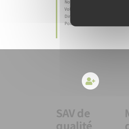
Nombre d’onglets : de 2 à 31
Voltage : 120 / 240 V – 1 ph
Dimensions : 700 x 570 x 420 mm
Poids : 55 kg
SAV de
qualité