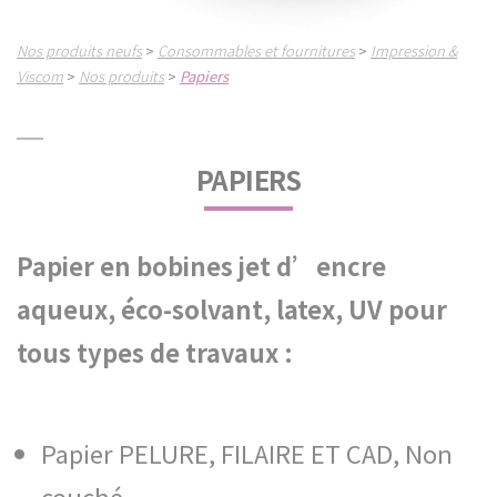
Nos produits neufs
Consommables et fournitures
Impression &
>
>
Viscom
Nos produits
Papiers
>
>
PAPIERS
Papier en bobines jet d’encre
aqueux, éco-solvant, latex, UV pour
tous types de travaux :
Papier PELURE, FILAIRE ET CAD, Non
couché.