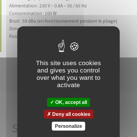
Alimentation : 230 V – 0.8A – 50 / 60 Hz
Consommation : 100 W
Bruit : 59 dBa (en fonctionnement pendant le pliage)
Dimensions : L 1140 x P 630 x H 970 mm
Poids : 78
This site uses cookies
and gives you control
over what you want to
activate
OK, accept all
Deny all cookies
SAV de qualité
Personalize