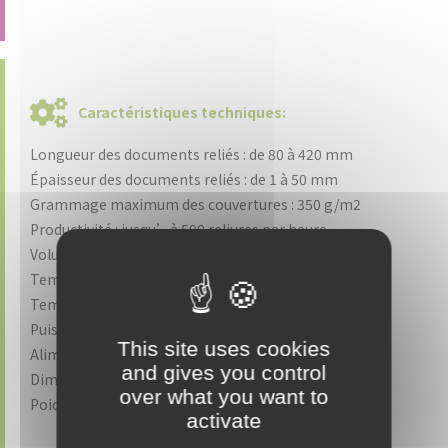
Caractéristiques techniques:
Longueur des documents reliés : de 80 à 420 mm
Épaisseur des documents reliés : de 1 à 50 mm
Grammage maximum des couvertures : 350 g/m2
Productivité : jusqu’à 500 reliures par heure
Volume du bac de colle : 3 kg
Température d’usage de colle : 100-200°C
Temps de chauffe : 20 à 25 minutes
Puissance moteur : 7,5 kW
This site uses cookies
Alimentation : 400 Volts triphasé 3 PH + T + N / 50 Hz
and gives you control
Dimensions : L 3210 x P 1600 x H 1700 mm
over what you want to
Poids : 1000 kg
activate