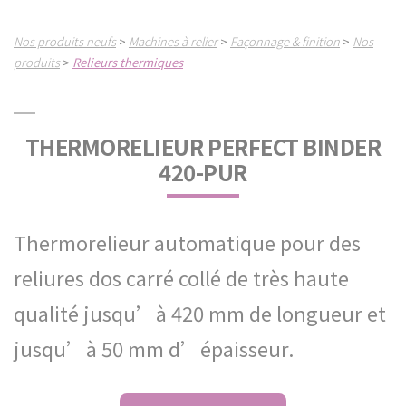
Nos produits neufs
Machines à relier
Façonnage & finition
Nos
>
>
>
produits
Relieurs thermiques
>
THERMORELIEUR PERFECT BINDER
420-PUR
Thermorelieur automatique pour des
reliures dos carré collé de très haute
qualité jusqu’à 420 mm de longueur et
jusqu’à 50 mm d’épaisseur.