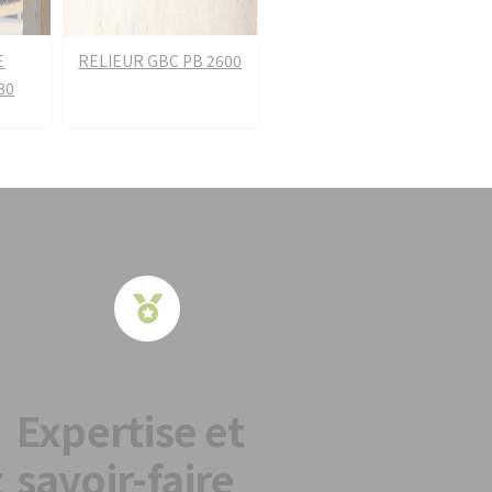
E
RELIEUR GBC PB 2600
80
Expertise et
t
savoir-faire