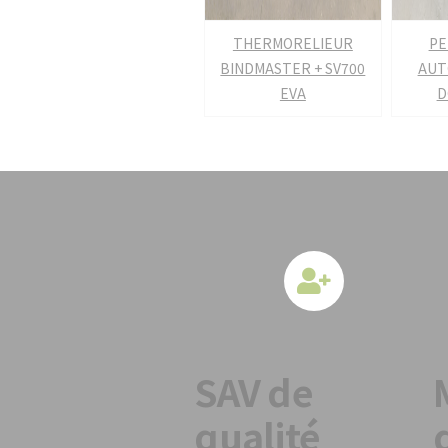
THERMORELIEUR
PE
BINDMASTER + SV700
AUT
EVA
D
SAV de
qualité