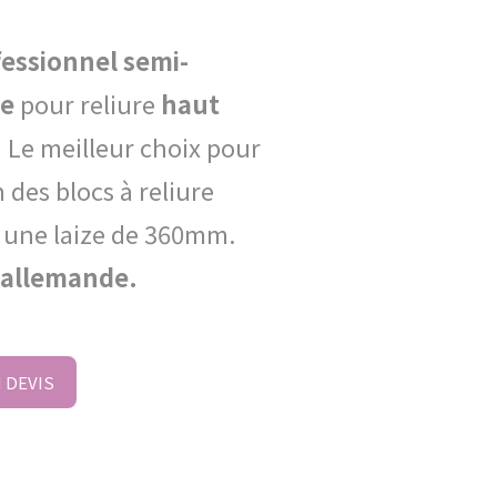
fessionnel semi-
ue
pour reliure
haut
. Le meilleur choix pour
n des blocs à reliure
’une laize de 360mm.
 allemande.
 DEVIS