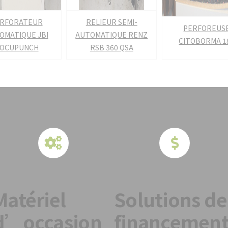
RELIEUR SEMI-
RFORATEUR
PERFOREUS
AUTOMATIQUE RENZ
OMATIQUE JBI
CITOBORMA 1
RSB 360 QSA
OCUPUNCH
Matériel
Solutions de
d’occasion
financemen